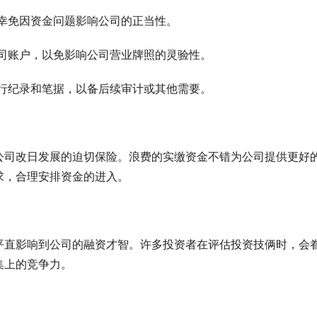
幸免因资金问题影响公司的正当性。
公司账户，以免影响公司营业牌照的灵验性。
银行纪录和笔据，以备后续审计或其他需要。
公司改日发展的迫切保险。浪费的实缴资金不错为公司提供更好
求，合理安排资金的进入。
平直影响到公司的融资才智。许多投资者在评估投资技俩时，会
集上的竞争力。