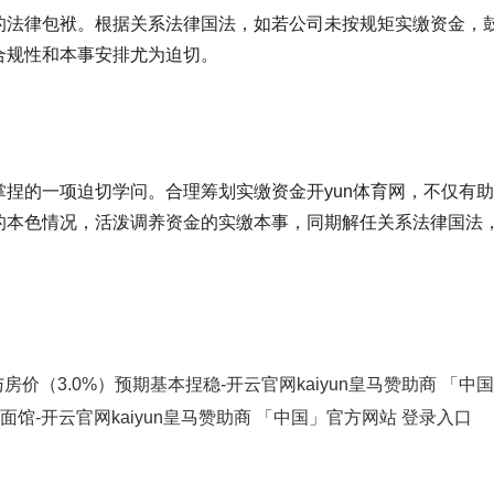
的法律包袱。根据关系法律国法，如若公司未按规矩实缴资金，
合规性和本事安排尤为迫切。
捏的一项迫切学问。合理筹划实缴资金开yun体育网，不仅有
的本色情况，活泼调养资金的实缴本事，同期解任关系法律国法
与房价（3.0%）预期基本捏稳-开云官网kaiyun皇马赞助商 「中
馆-开云官网kaiyun皇马赞助商 「中国」官方网站 登录入口