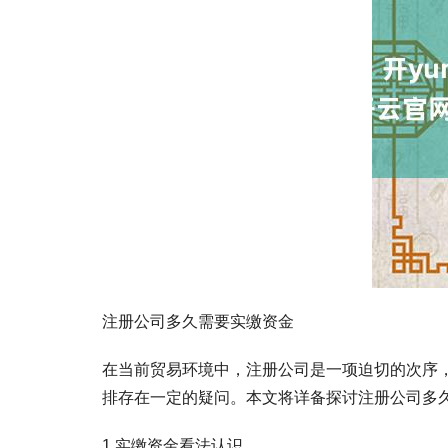
注册公司多久需要实缴资金
在当前贸易环境中，注册公司是一项迫切的次序
排存在一定的疑问。本文将详备探讨注册公司多
1.实缴资金看法认识