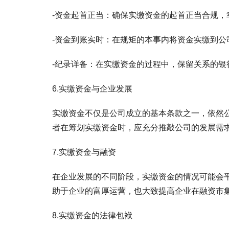
-资金起首正当：确保实缴资金的起首正当合规，
-资金到账实时：在规矩的本事内将资金实缴到
-纪录详备：在实缴资金的过程中，保留关系的
6.实缴资金与企业发展
实缴资金不仅是公司成立的基本条款之一，依然
者在筹划实缴资金时，应充分推敲公司的发展需
7.实缴资金与融资
在企业发展的不同阶段，实缴资金的情况可能会
助于企业的富厚运营，也大致提高企业在融资市
8.实缴资金的法律包袱