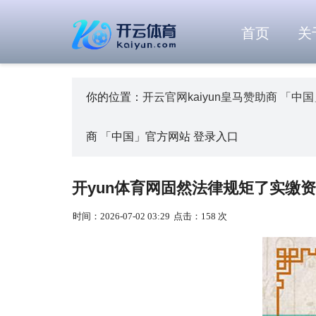
首页
关
你的位置：
开云官网kaiyun皇马赞助商 「中
商 「中国」官方网站 登录入口
开yun体育网固然法律规矩了实缴资
时间：2026-07-02 03:29
点击：158 次