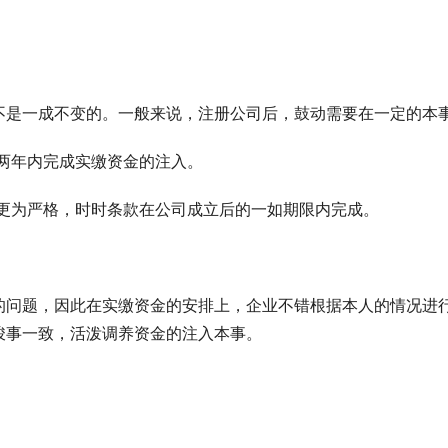
不是一成不变的。一般来说，注册公司后，鼓动需要在一定的本
两年内完成实缴资金的注入。
会更为严格，时时条款在公司成立后的一如期限内完成。
的问题，因此在实缴资金的安排上，企业不错根据本人的情况进
竣事一致，活泼调养资金的注入本事。