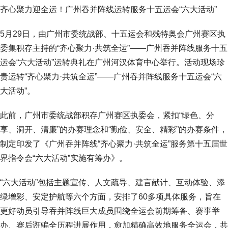
齐心聚力迎全运！广州吞并阵线运转服务十五运会“六大活动”
5月29日，由广州市委统战部、十五运会和残特奥会广州赛区执
委集积存主持的“齐心聚力·共筑全运”——广州吞并阵线服务十五
运会“六大活动”运转典礼在广州河汉体育中心举行。活动现场珍
贵运转“齐心聚力·共筑全运”——广州吞并阵线服务十五运会“六
大活动”。
此前，广州市委统战部积存广州赛区执委会，紧扣“绿色、分
享、洞开、清廉”的办赛理念和“勤俭、安全、精彩”的办赛条件，
制定印发了《广州吞并阵线“齐心聚力·共筑全运”服务第十五届世
界指令会“六大活动”实施有筹办》。
“六大活动”包括主题宣传、人文疏导、建言献计、互动体验、添
绿增彩、安定护航等六个方面，安排了60多项具体服务，旨在
更好动员引导吞并阵线巨大成员围绕全运会前期筹备、赛事举
办、赛后诳骗全历程进展作用，愈加精确高效地服务全运会，共