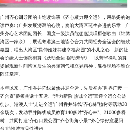
广州齐心训导团的击饱读饰演《齐心聚力迎全运》，用昂扬的饱
读声奏出广州发展滂湃的心跳，奏响大湾区诞生奋进的乐章；广
州齐心艺术团副团长、国度一级演员熊想嘉演唱原创歌曲《锦绣
湾区一家亲》，展现粤港澳三地皆心合力共同经办全运会的细致
氛围，唱出大湾区“昆仲姐妹共建幸福家园”的小儿之心；新的社
会阶级人士饰演街舞《跃动全运·摆动芳华》，以芳华律动的舞
姿展现新时间湾区后生的兴隆朝气和立异精神，赢得现场不雅众
阵阵掌声。
本年以来，广州吞并阵线聚焦共迎全运，先后举办“世界广袤 一
齐合资”侨领共话十五运、“活力新阶 热诚全运”喜迎全运会公益
徒步、港澳人士“走进全运”广州吞并阵线“齐心林”植树等活动30
余场次，发动吞并阵线成员教育140多片“齐心林”、21000多棵
树，共同打造“齐心口袋公园”“齐心街角小景”“齐心绿好意思阳
台”助推城市品性进步。