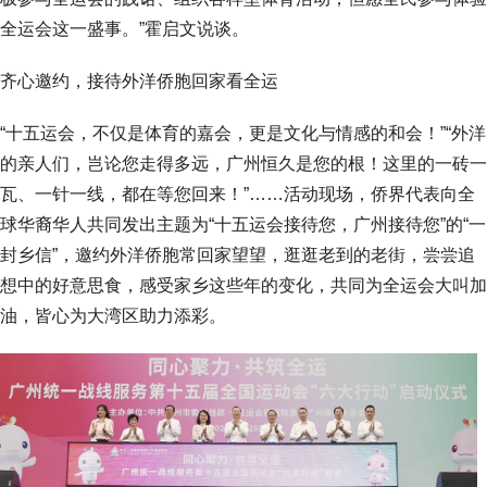
全运会这一盛事。”霍启文说谈。
齐心邀约，接待外洋侨胞回家看全运
“十五运会，不仅是体育的嘉会，更是文化与情感的和会！”“外洋
的亲人们，岂论您走得多远，广州恒久是您的根！这里的一砖一
瓦、一针一线，都在等您回来！”……活动现场，侨界代表向全
球华裔华人共同发出主题为“十五运会接待您，广州接待您”的“一
封乡信”，邀约外洋侨胞常回家望望，逛逛老到的老街，尝尝追
想中的好意思食，感受家乡这些年的变化，共同为全运会大叫加
油，皆心为大湾区助力添彩。