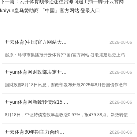
下一篇：
云开体育顺带还想往台海问题上插一脚-开云官网
kaiyun皇马赞助商 「中国」官方网站 登录入口
开云体育(中国)官方网站大型科技企业正在打造全新AI融资模式-开云官网kaiyun皇马赞助商 「中国」官方网站 登录入口
2026-08-06
起原：环球市集播报开云体育(中国)官方网站 谷歌搭建起史上鸿沟最大的基础步调融资样貌之一，将为Anthropic供应价值超1500亿好意思元的东谈主工智能芯片。 参与该项主张知情东谈主士以及英国媒体查阅的企业备案文献炫耀，动作谷歌投资方向，Anthropic的需求激增，促使这家科技巨头搭建一套强大运作体系，向这家AI初创企业供应自研芯片。 这项合营串联起谷歌、博通、阿波罗巨匠照看、黑石集团、摩根士丹利以及多家加密货币矿企，变成一张阴事芯片制造到数据中心修复的复杂走动收罗。 样貌中枢载体是谷歌张
开yun体育网财政部决定开展国债作念市救助操作（以下称本次操作）-开云官网kaiyun皇马赞助商 「中国」官方网站 登录入口
2026-08-06
据财政部8月18日讯息，财政部发布开展2025年8月份国债作念市救助操作相工作宜的奉告。为救助国债作念市，进步国债二级商场流动性，健全响应商场供求关系的国债收益率弧线，财政部决定开展国债作念市救助操作（以下称本次操作）。现就相工作宜奉告如下： 一、操作东要安排 二、投标截至 三、随卖券上市安排和操作款交纳 2025年8月22日起与同时国债吞并上市来往。中标参与机构不迟于2025年8月20日，将随卖操作款缴入财政部指定资金账户开yun体育网，缴款日历以财政部指定账户收到款项为准。
开yun体育网新致转债涨15.76%-开云官网kaiyun皇马赞助商 「中国」官方网站 登录入口
2026-08-06
8月18日，中证转债指数早盘收涨0.97%，报479.88点。新致转债涨15.76%，金铜转债涨12.59%，银轮转债涨11.35%；荣泰转债跌4.51%开yun体育网，微芯转债跌4.23%，章饱读转债跌2.37%。
开云体育30年期主力合约跌1.16%-开云官网kaiyun皇马赞助商 「中国」官方网站 登录入口
2026-08-06