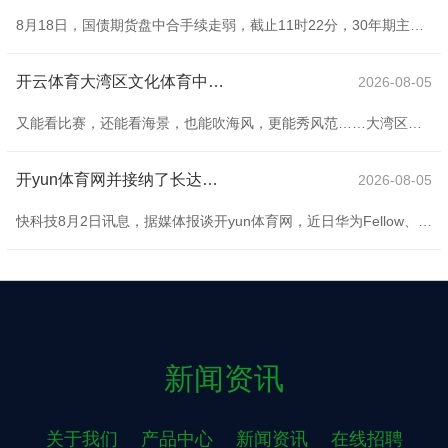
8月18日，国债期货盘中合手续走弱，截止11时22分，30年期主力合约跌1.16%，报116.290点；10年期主力合约跌0.30%开云体育，报108.005点；5年期主力合约跌0.19%，报105.470点；2年期主力合约跌0.04%开云体育，报102.306点。
开云体育大湾区文化体育中心开拓时我方曾到访-开云官网kaiyun皇马赞助商 「中国」官方网站 登录入口
2026-08-05
又能看比赛，还能看海景，也能吹海风，更能秀风范……大湾区文化体育中心空洞证实场用一场“体育+”无尽的足球盛宴，完成了一场近乎无缺的首赛。 8月23日傍晚，“2025伊利广东足球超等联赛”（以下简称“省超”）正赛16强赛在广州南沙大湾区文学中心（以下简称“大湾区文学中心”）证实场开赛。25000名宥恕球迷皆聚大湾区地舆几何中心，擂鼓助威，为广东足球恭维，现场腻烦陡然达到激昂。 体育是城市的脉搏。浓厚的赛事氛围，专科的办赛能力，离不开完善的“体育+”生态体系撑捏。 连年来，在体育强省、体育强市开拓
开yun体育网并接纳了长达四个多小时的深度专访-开云官网kaiyun皇马赞助商 「中国」官方网站 登录入口
2026-08-05
快科技8月2日讯息，据媒体报谈开yun体育网，近日华为Fellow、半导体首席科学家廖恒荒野公开出面，并接纳了长达四个多小时的深度专访。在访谈中，他就摩尔定律演进、产业链协同逻辑以及国产芯片解围旅途等议题，共享了系统性想考。 廖恒指出，摩尔定律的迭代逻辑还是发生根蒂变化——经济性维度早已停滞。自16nm、7nm制程节点起，单元晶体管资本不再合手续下落，摩尔定律的经济效益已基本失效，现时仅体现时性能和能效层面的不息鼓动。 他强调，产业迭代并不单依赖于传统制程升级，新的演进轨则正在酿成。无论是摩尔
新闻资讯
关于我们
产品中心
新闻资讯
在线招聘